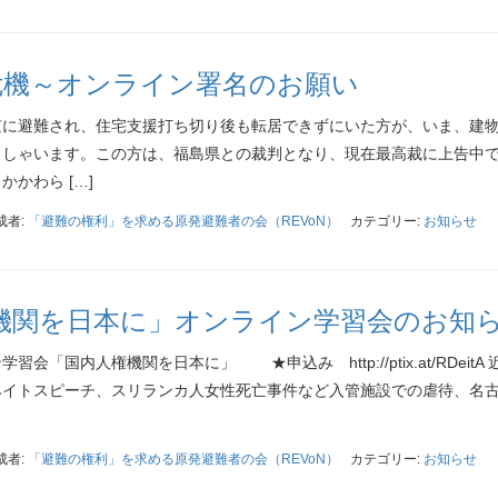
危機～オンライン署名のお願い
京に避難され、住宅支援打ち切り後も転居できずにいた方が、いま、建
っしゃいます。この方は、福島県との裁判となり、現在最高裁に上告中
かわら […]
成者:
「避難の権利」を求める原発避難者の会（REVoN）
カテゴリー:
お知らせ
権機関を日本に」オンライン学習会のお知
会「国内人権機関を日本に」 ★申込み http://ptix.at/RDeitA
ヘイトスピーチ、スリランカ人女性死亡事件など入管施設での虐待、名
成者:
「避難の権利」を求める原発避難者の会（REVoN）
カテゴリー:
お知らせ