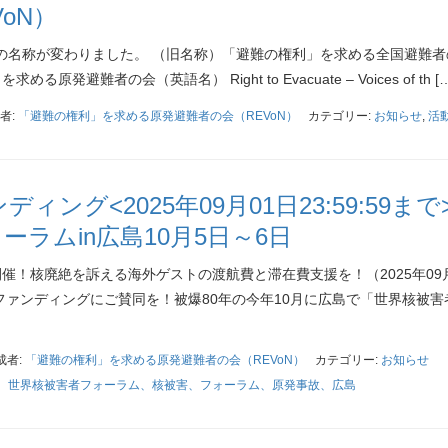
oN）
当会の名称が変わりました。 （旧名称）「避難の権利」を求める全国避難者
発避難者の会（英語名） Right to Evacuate – Voices of th […
者:
「避難の権利」を求める原発避難者の会（REVoN）
カテゴリー:
お知らせ
,
活
ング<2025年09月01日23:59:59まで
ーラムin広島10月5日～6日
催！核廃絶を訴える海外ゲストの渡航費と滞在費支援を！（2025年09月
ラウドファンディングにご賛同を！被爆80年の今年10月に広島で「世界核被
成者:
「避難の権利」を求める原発避難者の会（REVoN）
カテゴリー:
お知らせ
、世界核被害者フォーラム、核被害、フォーラム、原発事故、広島