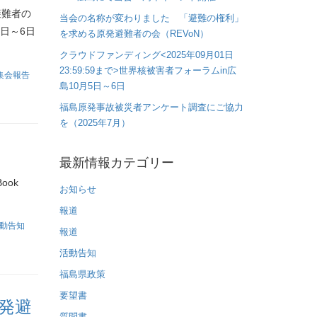
避難者の
当会の名称が変わりました 「避難の権利」
5日～6日
を求める原発避難者の会（REVoN）
クラウドファンディング<2025年09月01日
23:59:59まで>世界核被害者フォーラムin広
集会報告
島10月5日～6日
福島原発事故被災者アンケート調査にご協力
を（2025年7月）
最新情報カテゴリー
ook
お知らせ
報道
動告知
報道
活動告知
福島県政策
要望書
発避
質問書