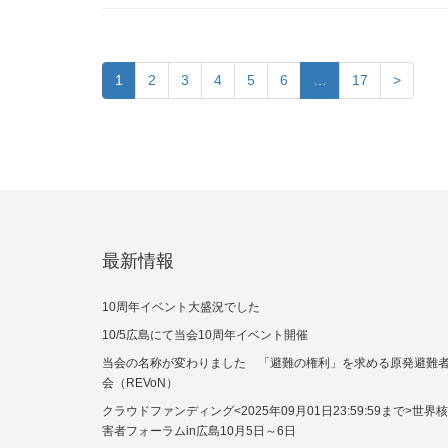
1
2
3
4
5
6
…
17
>
最新情報
10周年イベント大盛況でした
10/5広島にて当会10周年イベント開催
当会の名称が変わりました 「避難の権利」を求める原発避難
会（REVoN）
クラウドファンディング<2025年09月01日23:59:59まで>世界
害者フォーラムin広島10月5日～6日