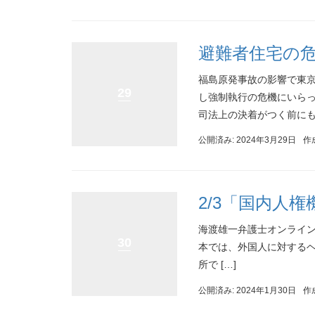
避難者住宅の
福島原発事故の影響で東
29
し強制執行の危機にいら
司法上の決着がつく前にもか
公開済み: 2024年3月29日
作
2/3「国内人
海渡雄一弁護士オンライン学習
30
本では、外国人に対する
所で […]
公開済み: 2024年1月30日
作