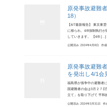
原発事故避難者
18）
08
【4/7最新報告】 東京
に移られ、4/8強制執行
していきます。 【4/8 […]
公開済み: 2024年4月8日
作成
原発事故避難者
を発出し4/1
31
福島県が係争中の避難者
国避難者の会は3月２７日
立て」を取り下げて 平和的
公開済み: 2024年3月31日
作