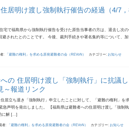
住居明け渡し強制執行催告の経過（4/7，
東雲住宅で福島県から強制執行催告を受けた原告当事者の方は、退去し次の
が回避されたとのことです。 今後、裁判手続きや署名集約等について、加
者:
「避難の権利」を求める原発避難者の会（REVoN）
カテゴリー:
お知らせ
への 住居明け渡し「強制執行」に抗議し
会見～報道リンク
に住居立ち退き「強制執行」申立したことに対して、「避難の権利」を
緊急声明を発出しました。 【福島県は避難者への住居明け渡し「強制
に解 […]
成者:
「避難の権利」を求める原発避難者の会（REVoN）
カテゴリー:
お知らせ