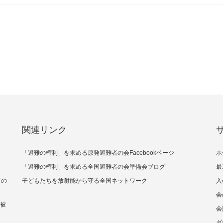
関連リンク
「避難の権利」を求める原発避難者の会Facebookページ
ホ
「避難の権利」を求める全国避難者の会準備会ブログ
最
者の
子どもたちを放射能から守る全国ネットワーク
入
会
核被
会
ダ