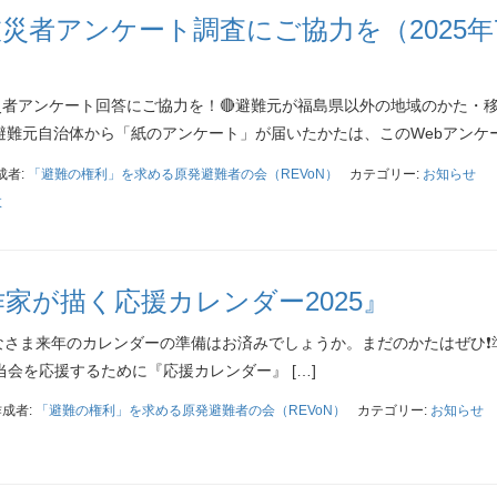
災者アンケート調査にご協力を（2025年
災者アンケート回答にご協力を！🔴避難元が福島県以外の地域のかた・
避難元自治体から「紙のアンケート」が届いたかたは、このWebアンケート
成者:
「避難の権利」を求める原発避難者の会（REVoN）
カテゴリー:
お知らせ
故
作家が描く応援カレンダー2025』
なさま来年のカレンダーの準備はお済みでしょうか。まだのかたはぜひ❗️
当会を応援するために『応援カレンダー』 […]
作成者:
「避難の権利」を求める原発避難者の会（REVoN）
カテゴリー:
お知らせ