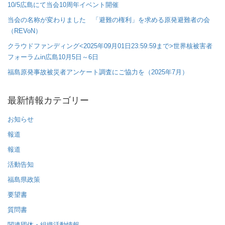
10/5広島にて当会10周年イベント開催
当会の名称が変わりました 「避難の権利」を求める原発避難者の会
（REVoN）
クラウドファンディング<2025年09月01日23:59:59まで>世界核被害者
フォーラムin広島10月5日～6日
福島原発事故被災者アンケート調査にご協力を（2025年7月）
最新情報カテゴリー
お知らせ
報道
報道
活動告知
福島県政策
要望書
質問書
関連団体・組織活動情報