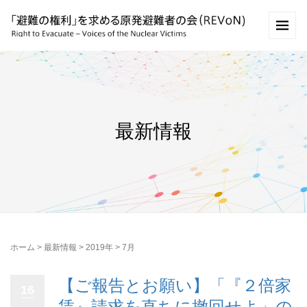
最新情報
ホーム
>
最新情報
>
2019年
>
7月
【ご報告とお願い】「『２倍家
16
賃』請求を直ちに撤回せよ」の