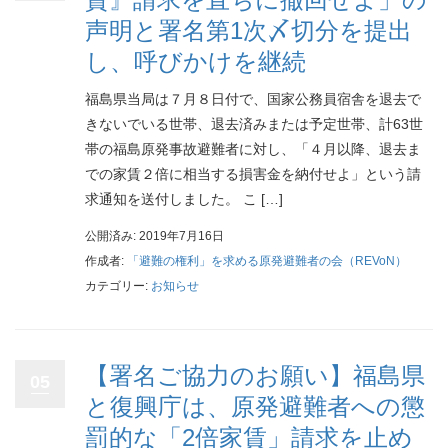
声明と署名第1次〆切分を提出
し、呼びかけを継続
福島県当局は７月８日付で、国家公務員宿舎を退去で
きないでいる世帯、退去済みまたは予定世帯、計63世
帯の福島原発事故避難者に対し、「４月以降、退去ま
での家賃２倍に相当する損害金を納付せよ」という請
求通知を送付しました。 こ […]
公開済み: 2019年7月16日
作成者:
「避難の権利」を求める原発避難者の会（REVoN）
カテゴリー:
お知らせ
【署名ご協力のお願い】福島県
05
と復興庁は、原発避難者への懲
罰的な「2倍家賃」請求を止め