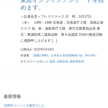
めます。
＜記者会見＞プレスリリース 日 時：5月27日
（水） 14時～15時 北海道：北海道庁２階 道政記者
クラブ 福 島：福島県庁３階 商労文教委員会室 東
京：衆議院第二議員会館 第８会議室 日頃の報道活動
に感謝申し上げます […]
公開済み: 2020年5月26日
作成者:
「避難の権利」を求める原発避難者の会（REVoN）
カテゴリー:
お知らせ
,
報道
,
活動告知
,
福島県政策
最新情報
10周年イベント大盛況でした