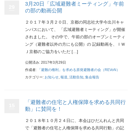
3月20日「広域避難者ミーティング」午前
29
の部の動画公開
２０１７年３月２０日、京都の同志社大学今出川キャ
ンパスにおいて、 「広域避難者ミーティング」が開催
されました。 その中で、午前の部のオープンミーティ
ング（避難者以外の方にも公開）の 記録動画を、ＩＷ
Ｊ京都のご協力をいただ […]
公開済み: 2017年3月29日
作成者:
「避難の権利」を求める原発避難者の会（REVoN）
カテゴリー:
お知らせ
,
報道
,
活動告知
,
集会報告
「避難者の住宅と人権保障を求める共同行
15
動」に賛同を！
２０１８年１０月２４日に、本会はひだんれんと共同
で「避難者の住宅と人権保障を求める共同行動」の記