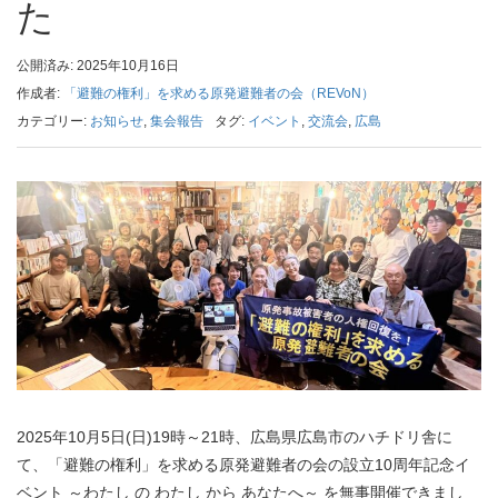
た
公開済み: 2025年10月16日
作成者:
「避難の権利」を求める原発避難者の会（REVoN）
カテゴリー:
お知らせ
,
集会報告
タグ:
イベント
,
交流会
,
広島
2025年10月5日(日)19時～21時、広島県広島市のハチドリ舎に
て、「避難の権利」を求める原発避難者の会の設立10周年記念イ
ベント ～わたし の わたし から あなたへ～ を無事開催できまし