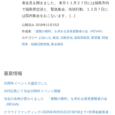
者会見を開きました。 来月１１月２７日には福島市内
で福島県交渉と、緊急集会、街頭行動、１２月７日に
は院内集会をおこないます。 […]
公開済み: 2018年11月15日
作成者:
「避難の権利」を求める原発避難者の会（REVoN）
カテゴリー:
お知らせ
,
報道
,
活動告知
,
福島県政策
,
要望書
,
関連
団体・組織活動情報
,
集会報告
最新情報
10周年イベント大盛況でした
10/5広島にて当会10周年イベント開催
当会の名称が変わりました 「避難の権利」を求める原発避難者の会
（REVoN）
クラウドファンディング<2025年09月01日23:59:59まで>世界核被害者