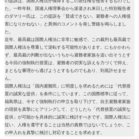
の提訴は、国際人権法が保障するこの居住権を侵害するものでし
た。一昨年秋、国連人権理事会から派遣され来日した特別報告者
のダマリー氏は、この提訴を「賛成できない。避難者への人権侵
害になりかねない」と異例のコメントを発し警鐘を鳴らしまし
た。
近年、最高裁は国際人権法に非常に敏感で、この裁判も最高裁で
国際人権法を尊重して逆転する可能性があります。にもかかわら
ず、最高裁の判断が出ないうちから避難者家族を追い出そうとす
る今回の強制執行措置は、避難者の切実な訴えを力づくで抑え、
まともな審理から逃げようとするものでもあり、到底許せませ
ん。
国際人権法は「国内避難民」に明渡しを求めるためには「代替措
置の誠実な提供」を条件にしています。この国際標準に従って、
福島県は、今すぐ強制執行の申立を取り下げて、自主避難者家族
の現状を真摯にヒアリングして、どうしたら「代替措置の誠実な
提供」が可能かを具体的に誠実に検討すべきです。国際人権法に
従い、人権を遵守することは当然の責務ではないでしょうか。こ
の申入れを真摯に検討し対応することを求めます。