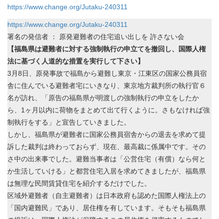
https://www.change.org/Jutaku-240311
https://www.change.org/Jutaku-240311
署名の発信者 ： 原発避難者の住宅追い出しを 許さない会
【福島県は避難者に対する強制執行の申立てを撤回し、国際人権
法に基づく人道的な措置を実行して下さい】
3月8日、原発事故で福島から避難し東京・江東区の国家公務員宿
舎に住んでいる避難者宅にいきなり、東京地方裁判所の執行官６
名が訪れ、「原告の福島県が明渡しの強制執行の申立をしたか
ら、1ヶ月以内に荷物をまとめて出て行くように。さもなければ強
制執行をする」と宣告していきました。
しかし、福島県が避難者に国家公務員宿舎からの退去を求めて提
訴した裁判は終わっておらず、現在、最高裁に係属中です。その
さ中の出来事でした。避難当事者は「公営住宅（有償）なら何と
か生活していける」と都営住宅入居を求めてきましたが、福島県
は無理な民間賃貸住宅を紹介するだけでした。
区域外避難者（自主避難者）は日本政府も認めた国際人権法上の
「国内避難民」であり、居住権を有しています。そもそも福島県