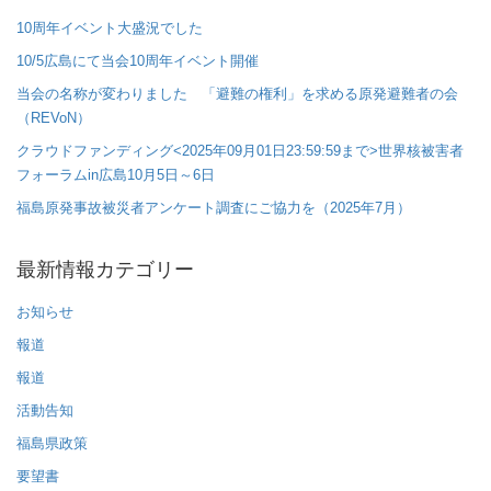
10周年イベント大盛況でした
10/5広島にて当会10周年イベント開催
当会の名称が変わりました 「避難の権利」を求める原発避難者の会
（REVoN）
クラウドファンディング<2025年09月01日23:59:59まで>世界核被害者
フォーラムin広島10月5日～6日
福島原発事故被災者アンケート調査にご協力を（2025年7月）
最新情報カテゴリー
お知らせ
報道
報道
活動告知
福島県政策
要望書