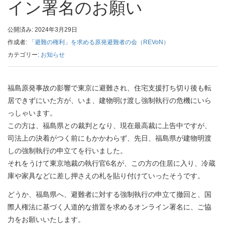
イン署名のお願い
公開済み: 2024年3月29日
作成者:
「避難の権利」を求める原発避難者の会（REVoN）
カテゴリー:
お知らせ
福島原発事故の影響で東京に避難され、住宅支援打ち切り後も転
居できずにいた方が、いま、建物明け渡し強制執行の危機にいら
っしゃいます。
この方は、福島県との裁判となり、現在最高裁に上告中ですが、
司法上の決着がつく前にもかかわらず、先日、福島県が建物明渡
しの強制執行の申立てを行いました。
それをうけて東京地裁の執行官6名が、この方の住居に入り、冷蔵
庫や家具などに差し押さえの札を貼り付けていったそうです。
どうか、福島県へ、避難者に対する強制執行の申立て撤回と、国
際人権法に基づく人道的な措置を求めるオンライン署名に、ご協
力をお願いいたします。