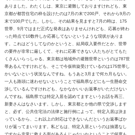
ありました。わたくしは、東京に避難しておりますけれども、東
京都が都営住宅の枠を設けたのは7月の末で200戸、それから9月の
末で100戸でした。しかし、その結果を見ますと7月の時は、175
世帯、9月ではまだ正式な発表はありませんけれども、応募が終わ
った時点で10数件しか応募してないというような現状がありま
す。これはどうしてなのかというと、結局収入要件だとか、世帯
の要件が非常に厳しくて、それに応募できない人たちがとてもた
くさんいらっしゃる。東京都は地域外の避難世帯というのは787世
帯あるんですけれども、そこで今仮斡旋受けているのは175世帯し
かいないという状況なんですね。もうあと3月まで何カ月もない。
一人も路頭に迷わせないということで福島県などにも一生懸命交
渉しているんですけれども、なかなかいいお返事がいただけない
んですね。福島県では特定入居を認めてますというお話を再三、
新妻さんはなさいます。しかし、東京都とか他の県で交渉します
と、必ず、公共住宅法の法律と施行例によって、特定入居は決ま
っているから、これ以上の対応はできないんだというお返事ばか
りが返ってまいります。私どもは、特定入居というのは抽選なし
ですから非常に救える面があるんじゃないかということで何度も