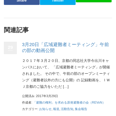
Share
Twitter
関連記事
3月20日「広域避難者ミーティング」午前
29
の部の動画公開
２０１７年３月２０日、京都の同志社大学今出川キャ
ンパスにおいて、 「広域避難者ミーティング」が開催
されました。 その中で、午前の部のオープンミーティ
ング（避難者以外の方にも公開）の 記録動画を、ＩＷ
Ｊ京都のご協力をいただ […]
公開済み: 2017年3月29日
作成者:
「避難の権利」を求める原発避難者の会（REVoN）
カテゴリー:
お知らせ
,
報道
,
活動告知
,
集会報告