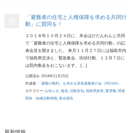
「避難者の住宅と人権保障を求める共同行
15
動」に賛同を！
２０１８年１０月２４日に、本会はひだんれんと共同
で「避難者の住宅と人権保障を求める共同行動」の記
者会見を開きました。 来月１１月２７日には福島市内
で福島県交渉と、緊急集会、街頭行動、１２月７日に
は院内集会をおこないます。 […]
公開済み: 2018年11月15日
作成者:
「避難の権利」を求める原発避難者の会（REVoN）
カテゴリー:
お知らせ
,
報道
,
活動告知
,
福島県政策
,
要望書
,
関連
団体・組織活動情報
,
集会報告
最新情報