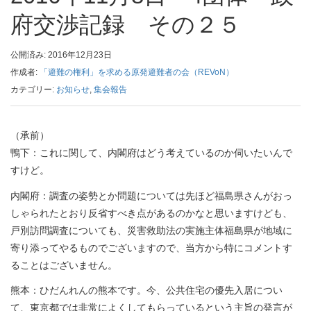
府交渉記録 その２５
公開済み: 2016年12月23日
作成者:
「避難の権利」を求める原発避難者の会（REVoN）
カテゴリー:
お知らせ
,
集会報告
（承前）
鴨下：これに関して、内閣府はどう考えているのか伺いたいんで
すけど。
内閣府：調査の姿勢とか問題については先ほど福島県さんがおっ
しゃられたとおり反省すべき点があるのかなと思いますけども、
戸別訪問調査についても、災害救助法の実施主体福島県が地域に
寄り添ってやるものでございますので、当方から特にコメントす
ることはございません。
熊本：ひだんれんの熊本です。今、公共住宅の優先入居につい
て、東京都では非常によくしてもらっているという主旨の発言が