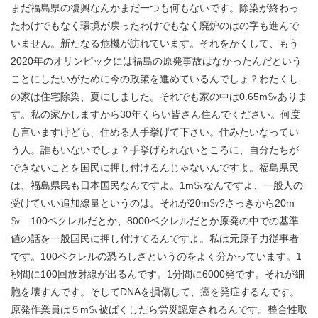
まだ福島県の復興なんかまだ一つも何もないです。除染が終わっ
たわけでもなく環境が戻ったわけでもなく廃炉のはの字も進んで
いません。新たなる危機が訪れています。それをかくして、もう
2020年のオリンピックには福島の原発事故はなかったんだという
ことにしたいがために今の政策を進めているんでしょ？わたくし
の家は住宅除染、夏にしました。それでも家の中は0.65m㏜ありま
す。私の家かしますから30年くらい皆さん住んでください。何度
も言いますけども、住める人手挙げて下さい。住みたいなってい
う人。誰もいないでしょ？手挙げられないところに、自分たちが
できないことを国民に押し付けるんじゃないんですよ。福島県民
は、福島県民も日本国民なんですよ。1m㏜なんですよ、一般人の
受けていい追加線量というのは。それが20m㏜?さっきから20m
㏜ 100ベクレルだとか、8000ベクレルだとか原発の中での基準
値の話を一般国民に押し付けてるんですよ。私は元原子力従事者
です。100ベクレルの恐ろしさというのをよく分かっています。1
秒間に100回放射線が出るんです。1分間に6000発です。それが細
胞を壊すんです。そしてDNAを損傷して、癌を発症するんです。
原発作業員は５m㏜被ばくしたら労災認定されるんです。整合性取