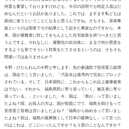
何度も要望しておりますけれども、今日の説明でも特定入居はだ
めなんだというお話がありました。これでは、ますます私どもは
路頭に迷うということになると思うんですね。そもそも、原発事
故というのは国策でその結果として起きた事故なのですから、本
来、国が避難者に対してきちんとした住宅政策を持つべきだと思
うんですよ。それなしに、避難先の自治体に、まるで何か恩恵を
するような形でそういう対策をたてさせるというのは、そもそも
間違いではありませんか？
今野：ひだんれんの今野と申します。先の参議院で安倍晋三総理
は、国会でこう言いました。「汚染水は港湾内で完全にブロック
されている。そして、日本国民に、これからもこれ以上健康被害
はでない。それから、福島県民に寄り添っていく。被災者に寄り
添っている。」といいました。今、国は、「県が」って言いまし
たよね？国、お役人の方は。国が前面にでて、福島を助けるって
安倍晋三首相は言いましたよね？「福島から始めるって言いまし
たよね？前は。福島の復興無くして日本の復興なし」って言った
のはこれは、どこにいったんですか？もう昔のことなんですか？