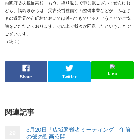
内閣府防災担当高相：もう、繰り返しで申し訳ございませんけれ
ども、福島県からは、災害公営整備や面整備事業などが みなさ
まの避難元の市町村においては整ってきているということでご協
議をいただいております。その上で我々が同意したということで
ございます。
（続く）
Line
Share
Twitter
関連記事
3月20日「広域避難者ミーティング」午前
29
の部の動画公開