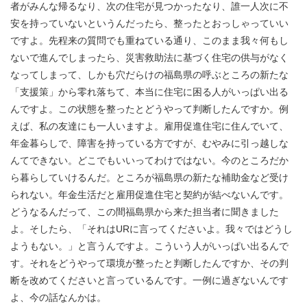
者がみんな帰るなり、次の住宅が見つかったなり、誰一人次に不
安を持っていないというんだったら、整ったとおっしゃっていい
ですよ。先程来の質問でも重ねている通り、このまま我々何もし
ないで進んでしまったら、災害救助法に基づく住宅の供与がなく
なってしまって、しかも穴だらけの福島県の呼ぶところの新たな
「支援策」から零れ落ちて、本当に住宅に困る人がいっぱい出る
んですよ。この状態を整ったとどうやって判断したんですか。例
えば、私の友達にも一人いますよ。雇用促進住宅に住んでいて、
年金暮らしで、障害を持っている方ですが、むやみに引っ越しな
んてできない。どこでもいいってわけではない。今のところだか
ら暮らしていけるんだ。ところが福島県の新たな補助金など受け
られない。年金生活だと雇用促進住宅と契約が結べないんです。
どうなるんだって、この間福島県から来た担当者に聞きました
よ。そしたら、「それはURに言ってくださいよ。我々ではどうし
ようもない。」と言うんですよ。こういう人がいっぱい出るんで
す。それをどうやって環境が整ったと判断したんですか、その判
断を改めてくださいと言っているんです。一例に過ぎないんです
よ、今の話なんかは。