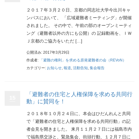
２０１７年３月２０日、京都の同志社大学今出川キャ
ンパスにおいて、 「広域避難者ミーティング」が開催
されました。 その中で、午前の部のオープンミーティ
ング（避難者以外の方にも公開）の 記録動画を、ＩＷ
Ｊ京都のご協力をいただ […]
公開済み: 2017年3月29日
作成者:
「避難の権利」を求める原発避難者の会（REVoN）
カテゴリー:
お知らせ
,
報道
,
活動告知
,
集会報告
「避難者の住宅と人権保障を求める共同行
15
動」に賛同を！
２０１８年１０月２４日に、本会はひだんれんと共同
で「避難者の住宅と人権保障を求める共同行動」の記
者会見を開きました。 来月１１月２７日には福島市内
で福島県交渉と、緊急集会、街頭行動、１２月７日に