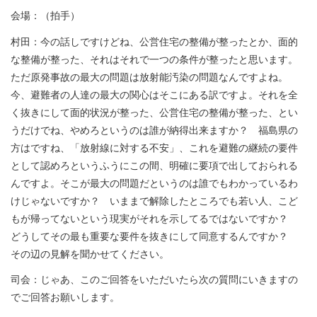
会場：（拍手）
村田：今の話しですけどね、公営住宅の整備が整ったとか、面的
な整備が整った、それはそれで一つの条件が整ったと思います。
ただ原発事故の最大の問題は放射能汚染の問題なんですよね。
今、避難者の人達の最大の関心はそこにある訳ですよ。それを全
く抜きにして面的状況が整った、公営住宅の整備が整った、とい
うだけでね、やめろというのは誰が納得出来ますか？ 福島県の
方はですね、「放射線に対する不安」、これを避難の継続の要件
として認めろというふうにこの間、明確に要項で出しておられる
んですよ。そこが最大の問題だというのは誰でもわかっているわ
けじゃないですか？ いままで解除したところでも若い人、こど
もが帰ってないという現実がそれを示してるではないですか？
どうしてその最も重要な要件を抜きにして同意するんですか？
その辺の見解を聞かせてください。
司会：じゃあ、このご回答をいただいたら次の質問にいきますの
でご回答お願いします。