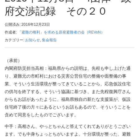
府交渉記録 その２０
公開済み: 2016年12月23日
作成者:
「避難の権利」を求める原発避難者の会（REVoN）
カテゴリー:
お知らせ
,
集会報告
（承前）
内閣府防災担当高相：福島県からの説明は、先程も申し上げた通
り、避難元の市町村における災害公営住宅の整備や面整備の事
業、そういう生活環境が整ってきていることから、応急仮設住宅
の供与を終了する、そういう協議に基づき、また先程復興庁さん
からもお話があったように、福島県独自の新たな支援策が、仮設
住宅終了後の方々にあるというお話もあるので、そういうことを
含めて同意をしたものでございます。
中手：高相さん、やっとちゃんと答えてくれてありがとうござい
ます。でも中身ちょっとちがいますよ。十分環境が整った、避難