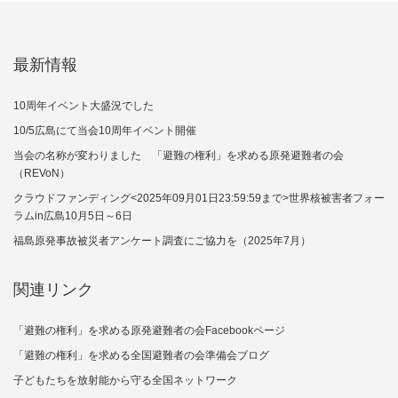
最新情報
10周年イベント大盛況でした
10/5広島にて当会10周年イベント開催
当会の名称が変わりました 「避難の権利」を求める原発避難者の会
（REVoN）
クラウドファンディング<2025年09月01日23:59:59まで>世界核被害者フォー
ラムin広島10月5日～6日
福島原発事故被災者アンケート調査にご協力を（2025年7月）
関連リンク
「避難の権利」を求める原発避難者の会Facebookページ
「避難の権利」を求める全国避難者の会準備会ブログ
子どもたちを放射能から守る全国ネットワーク