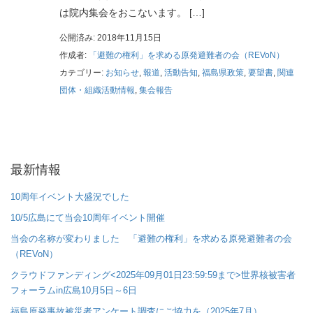
は院内集会をおこないます。 […]
公開済み: 2018年11月15日
作成者:
「避難の権利」を求める原発避難者の会（REVoN）
カテゴリー:
お知らせ
,
報道
,
活動告知
,
福島県政策
,
要望書
,
関連
団体・組織活動情報
,
集会報告
最新情報
10周年イベント大盛況でした
10/5広島にて当会10周年イベント開催
当会の名称が変わりました 「避難の権利」を求める原発避難者の会
（REVoN）
クラウドファンディング<2025年09月01日23:59:59まで>世界核被害者
フォーラムin広島10月5日～6日
福島原発事故被災者アンケート調査にご協力を（2025年7月）