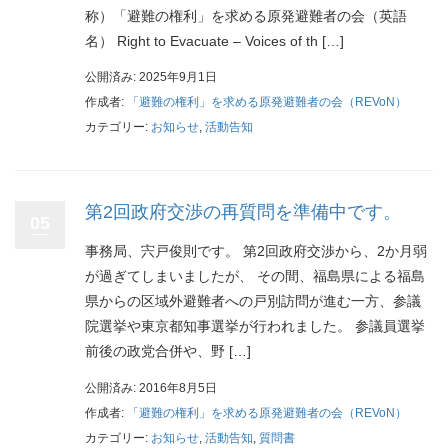
称）「避難の権利」を求める原発避難者の会（英語
名） Right to Evacuate – Voices of th […]
公開済み: 2025年9月1日
作成者:
「避難の権利」を求める原発避難者の会（REVoN）
カテゴリー:
お知らせ
,
活動告知
第2回政府交渉の再質問を準備中です。
05
事務局、宍戸俊則です。 第2回政府交渉から、2か月弱
が過ぎてしまいましたが、 その間、福島県による福島
県からの区域外避難者への戸別訪問が進む一方、参議
院選挙や東京都知事選挙が行われました。 参議員選挙
前後の政党合併や、野 […]
公開済み: 2016年8月5日
作成者:
「避難の権利」を求める原発避難者の会（REVoN）
カテゴリー:
お知らせ
,
活動告知
,
質問書