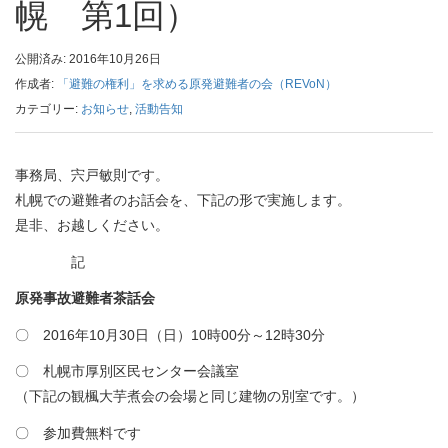
幌 第1回）
公開済み: 2016年10月26日
作成者:
「避難の権利」を求める原発避難者の会（REVoN）
カテゴリー:
お知らせ
,
活動告知
事務局、宍戸敏則です。
札幌での避難者のお話会を、下記の形で実施します。
是非、お越しください。
記
原発事故避難者茶話会
〇 2016年10月30日（日）10時00分～12時30分
〇 札幌市厚別区民センター会議室
（下記の観楓大芋煮会の会場と同じ建物の別室です。）
〇 参加費無料です