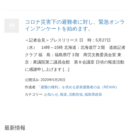
コロナ災害下の避難者に対し、緊急オンラ
26
インアンケートを始めます。
＜記者会見＞プレスリリース 日 時：5月27日
（水） 14時～15時 北海道：北海道庁２階 道政記者
クラブ 福 島：福島県庁３階 商労文教委員会室 東
京：衆議院第二議員会館 第８会議室 日頃の報道活動
に感謝申し上げます […]
公開済み: 2020年5月26日
作成者:
「避難の権利」を求める原発避難者の会（REVoN）
カテゴリー:
お知らせ
,
報道
,
活動告知
,
福島県政策
最新情報