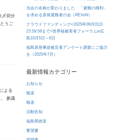
当会の名称が変わりました 「避難の権利」
を求める原発避難者の会（REVoN）
次〆切分
がとうご
クラウドファンディング<2025年09月01日
23:59:59まで>世界核被害者フォーラムin広
島10月5日～6日
福島原発事故被災者アンケート調査にご協力
を（2025年7月）
最新情報カテゴリー
お知らせ
による
報道
。 参議
報道
活動告知
福島県政策
要望書
質問書