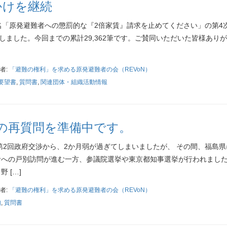
かけを継続
名「原発避難者への懲罰的な『2倍家賃』請求を止めてください」の第4
たしました。今回までの累計29,362筆です。ご賛同いただいた皆様あり
者:
「避難の権利」を求める原発避難者の会（REVoN）
要望書
,
質問書
,
関連団体・組織活動情報
の再質問を準備中です。
第2回政府交渉から、2か月弱が過ぎてしまいましたが、 その間、福島県
への戸別訪問が進む一方、参議院選挙や東京都知事選挙が行われました
 […]
者:
「避難の権利」を求める原発避難者の会（REVoN）
知
,
質問書