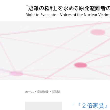
ホーム
>
最新情報
>
質問書
「『２倍家賃