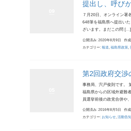
提出し、呼び
09
７月20日、オンライン署
648筆を福島県へ提出い
ざいます。まだこの問 […]
公開済み: 2020年8月9日
作成
カテゴリー:
報道
,
福島県政策
,
第2回政府交渉
事務局、宍戸俊則です。 
05
福島県からの区域外避難者
員選挙前後の政党合併や、野
公開済み: 2016年8月5日
作成
カテゴリー:
お知らせ
,
活動告