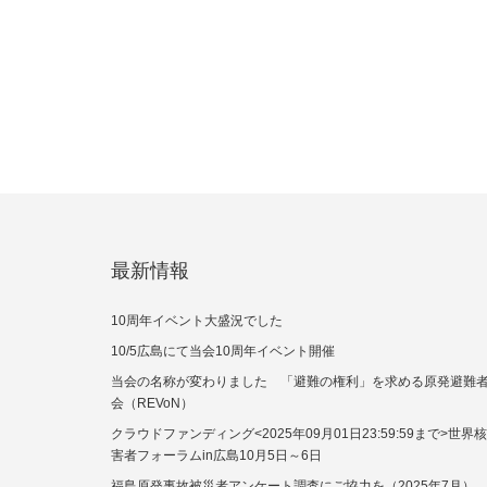
最新情報
10周年イベント大盛況でした
10/5広島にて当会10周年イベント開催
当会の名称が変わりました 「避難の権利」を求める原発避難
会（REVoN）
クラウドファンディング<2025年09月01日23:59:59まで>世界
害者フォーラムin広島10月5日～6日
福島原発事故被災者アンケート調査にご協力を（2025年7月）