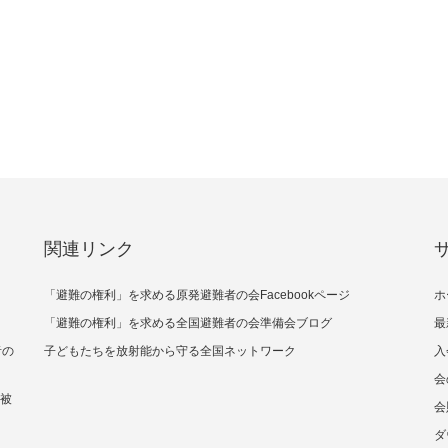
関連リンク
「避難の権利」を求める原発避難者の会Facebookページ
ホ
「避難の権利」を求める全国避難者の会準備会ブログ
最
者の
子どもたちを放射能から守る全国ネットワーク
入
会
核被
会
ダ