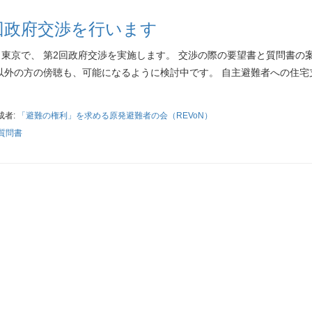
2回政府交渉を行います
に、東京で、 第2回政府交渉を実施します。 交渉の際の要望書と質問書の
以外の方の傍聴も、可能になるように検討中です。 自主避難者への住宅
成者:
「避難の権利」を求める原発避難者の会（REVoN）
質問書