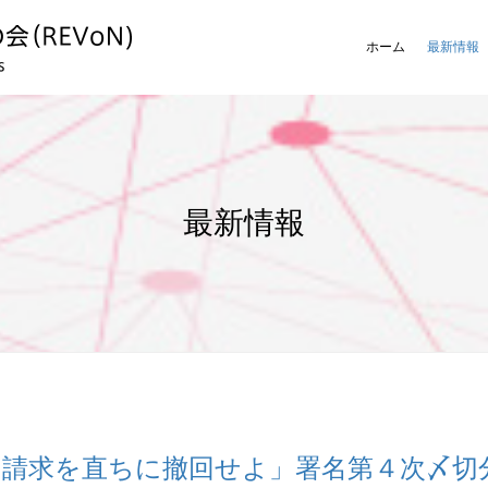
ホーム
最新情報
最新情報
』請求を直ちに撤回せよ」署名第４次〆切