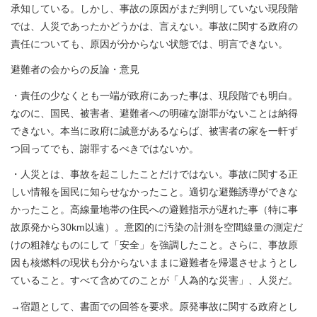
承知している。しかし、事故の原因がまだ判明していない現段階
では、人災であったかどうかは、言えない。事故に関する政府の
責任についても、原因が分からない状態では、明言できない。
避難者の会からの反論・意見
・責任の少なくとも一端が政府にあった事は、現段階でも明白。
なのに、国民、被害者、避難者への明確な謝罪がないことは納得
できない。本当に政府に誠意があるならば、被害者の家を一軒ず
つ回ってでも、謝罪するべきではないか。
・人災とは、事故を起こしたことだけではない。事故に関する正
しい情報を国民に知らせなかったこと。適切な避難誘導ができな
かったこと。高線量地帯の住民への避難指示が遅れた事（特に事
故原発から30km以遠）。意図的に汚染の計測を空間線量の測定だ
けの粗雑なものにして「安全」を強調したこと。さらに、事故原
因も核燃料の現状も分からないままに避難者を帰還させようとし
ていること。すべて含めてのことが「人為的な災害」、人災だ。
→宿題として、書面での回答を要求。原発事故に関する政府とし