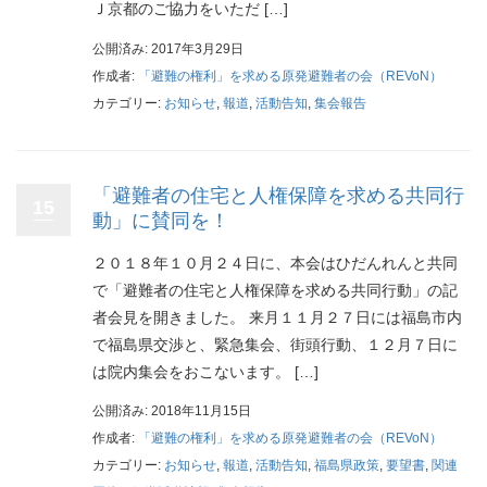
Ｊ京都のご協力をいただ […]
公開済み: 2017年3月29日
作成者:
「避難の権利」を求める原発避難者の会（REVoN）
カテゴリー:
お知らせ
,
報道
,
活動告知
,
集会報告
「避難者の住宅と人権保障を求める共同行
15
動」に賛同を！
２０１８年１０月２４日に、本会はひだんれんと共同
で「避難者の住宅と人権保障を求める共同行動」の記
者会見を開きました。 来月１１月２７日には福島市内
で福島県交渉と、緊急集会、街頭行動、１２月７日に
は院内集会をおこないます。 […]
公開済み: 2018年11月15日
作成者:
「避難の権利」を求める原発避難者の会（REVoN）
カテゴリー:
お知らせ
,
報道
,
活動告知
,
福島県政策
,
要望書
,
関連